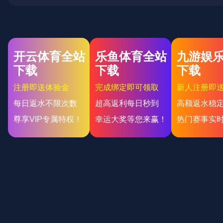
喜爱。
我们将继续秉持“
技术创新、用户至
国)官方网站平台。