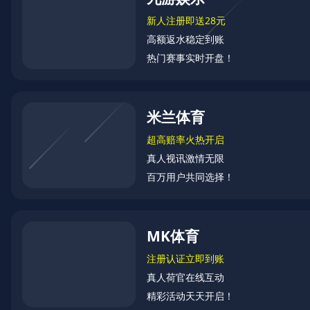
线上买球首页
是一家面向全球市场
高清赛事直播、数据分析、多终端
平台通过多项国际安全认证，系统架
术与客服团队，确保每位用户都能
截至目前，线上买球首页 已拥有超