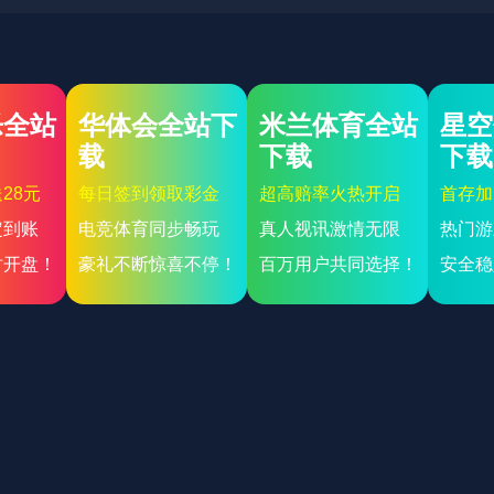
上、安全高效
”的理念，持续优化产品架构与内容体验，致力