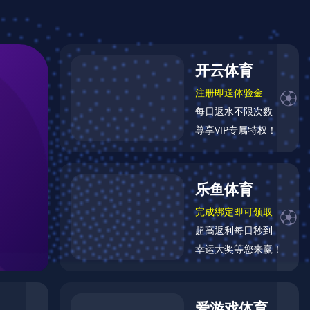
App
公司
体育
注册入口
简介
快讯
更便捷
支持、高清视频、 实时比