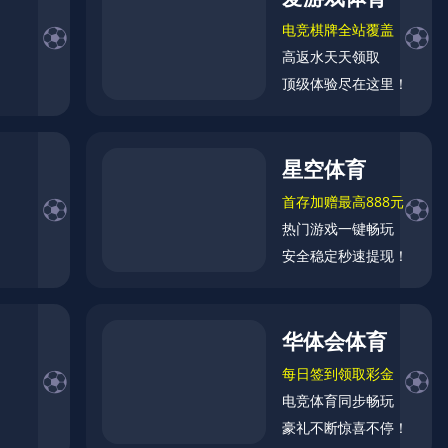
高品质的数字化观赛体验。我们整合
官方网站服务。
亚、中东、欧洲等区域建立了本地化技
问量持续增长，深受广大体育爱好者