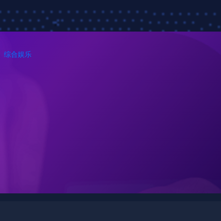
买球首页
· 体育观看
球迷专属的数字主场。
线上买球首页网页版
提供多终端
分与赛事推荐，让你随时随地畅享体育内容。
网页端入口
下载APP