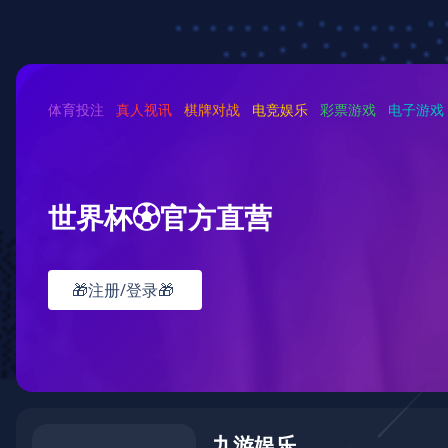
线上
连接你的赛事视野，打造