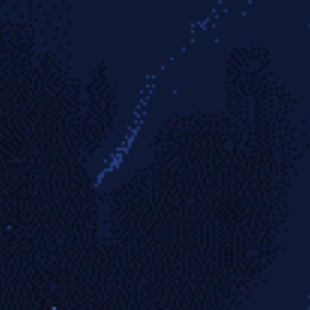
线上买球首页全站App
我们推出的原生应用覆盖体育、电竞等热门内容，
支持赛事查看、数据浏览与多端同步，结合高清直
播与智能提醒，为用户带来高效、流畅的体验。