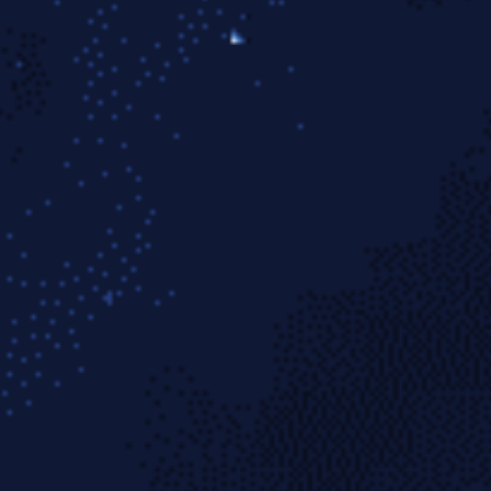
安全登录器
具
采用轻量化架构与加密访问机
Mac 与
制，适配多种设备系统，有效
，帮助用户稳
防劫持、防屏蔽，保障平台访
轻松绕过访
问安全性和数据一致性。