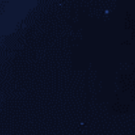
数据加密
行为审
密、权限分级、
关键操作日志
存储隔离
踪、风险溯
新手上路 · 常见问题流程解答
看赛事，常见使用疑问一次解答，助你快速上手 线上买球首页 体
号、验证码与登录密码即可完成注册。注册成功后，即可开启完整体