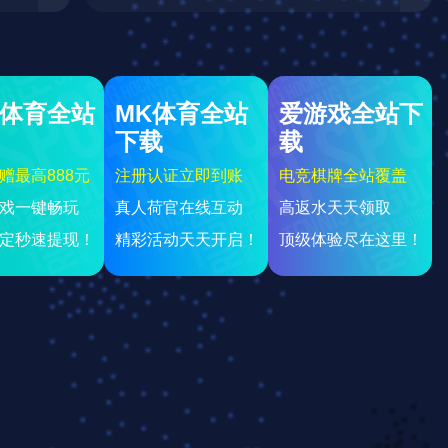
于成为全球领先的线上买球官网(中