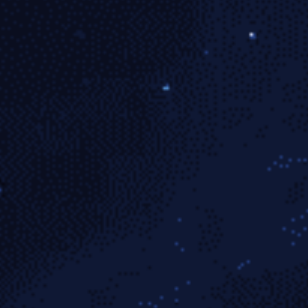
洛
杉
矶