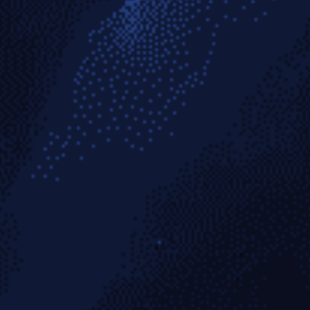
线上买球首页网络化安全体
网(中国)官方网站平台架构，实现用户与数据全链路防护，构
身份验证
网络防
登录、行为识
WAF规则、
、设备绑定
别、服务稳
安全核心