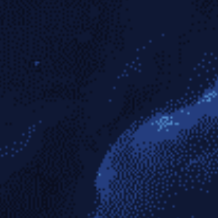
伦
北
敦
京
新
加
坡
巴
西