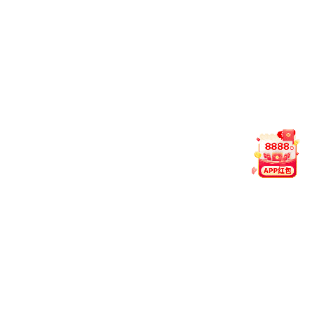
查设备兼容性。
6
如何联系客服？支持哪些语言？
我们提供 7×24 小时在线服务，支持中文、英文、马来语
三语交流。您可通过官网 Live Chat、Telegram 或
WhatsApp 快速联系人工客服。
用户评分
4.9 / 5.0
200 万+ 次下载