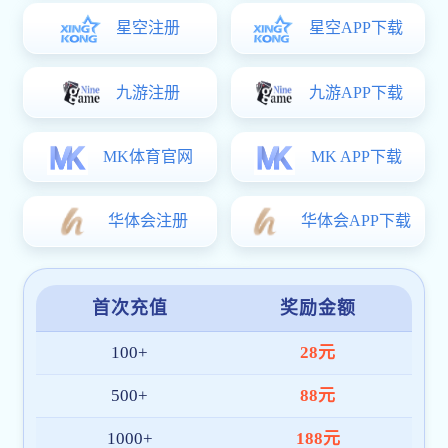
APP、PC 和移动网页端。在东南亚、中东、欧洲等区域建立
了本地化技术与客服团队，确保每位用户都能获得便捷、可
靠的服务体验。
截至目前，线上买球首页 已拥有超
100 万+
注册用户，服务
网络覆盖十余国家与地区，日均访问量持续增长，深受广大
体育爱好者喜爱。
我们将继续秉持“
技术创新、用户至上、安全高效
”的理念，
持续优化产品架构与内容体验，致力于成为全球领先的线上
买球官网(中国)官方网站平台。