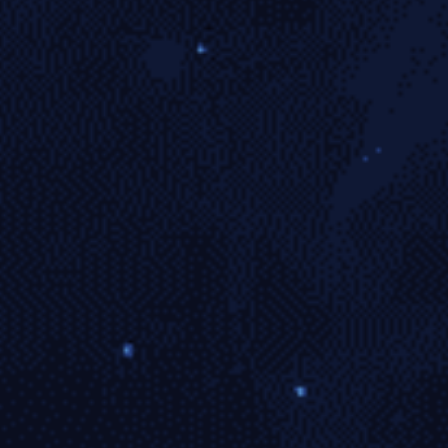
字段加
从注册到观
1
如何注册成为平台用户？
请点击首页右上角“注册”按钮，填写手机