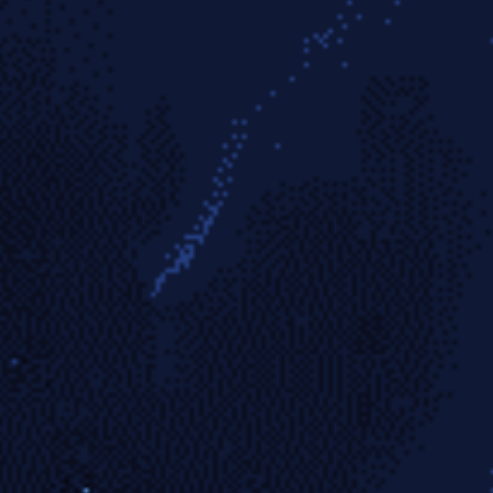
线上买球首页全站App
我们推出的原生应用覆盖体育、电竞等热门内容，
支持赛事查看、数据浏览与多端同步，结合高清直
播与智能提醒，为用户带来高效、流畅的体验。