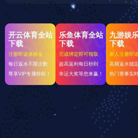
喜爱。
我们将继续秉持“
技术创新、用户至
国)官方网站平台。