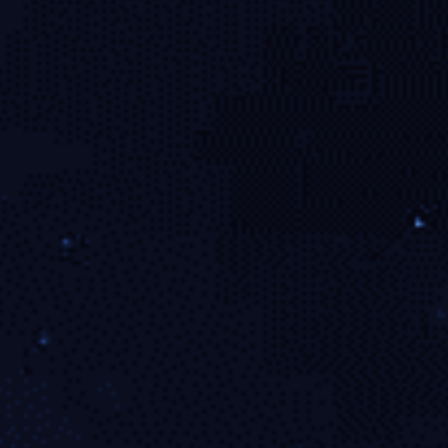
计
、行为追
源支持
育直播平台。
育赛事直播体验。