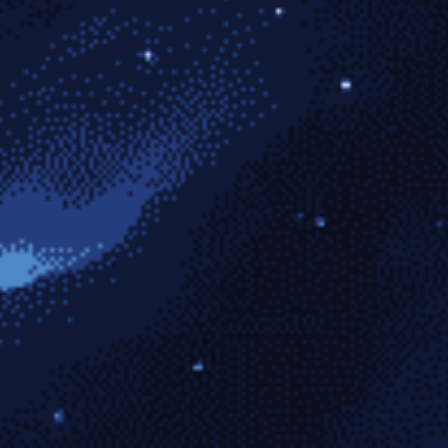
结合线上买球官
多因子
别