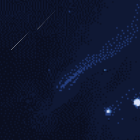
依托线上买球