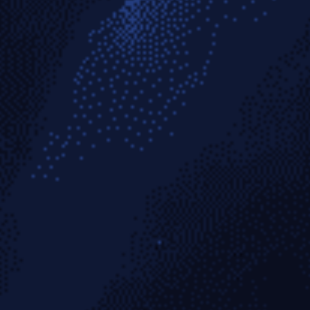
线上买球首页网络化安全体
网(中国)官方网站平台架构，实现用户与数据全链路防护，构
身份验证
网络防
登录、行为识
WAF规则、
、设备绑定
别、服务稳
安全核心