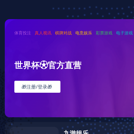
线上
连接你的赛事视野，打造