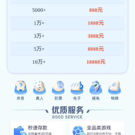
线上买球首页全站App