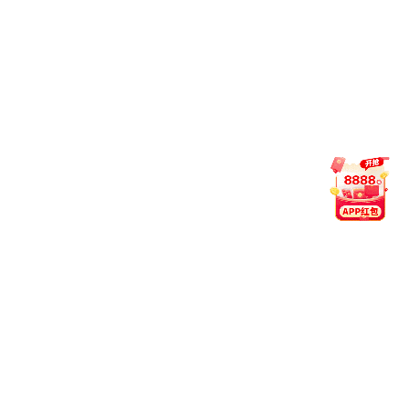
查设备兼容性。
6
如何联系客服？支持哪些语言？
我们提供 7×24 小时在线服务，支持中文、英文、马来语
三语交流。您可通过官网 Live Chat、Telegram 或
WhatsApp 快速联系人工客服。
用户评分
4.9 / 5.0
200 万+ 次下载