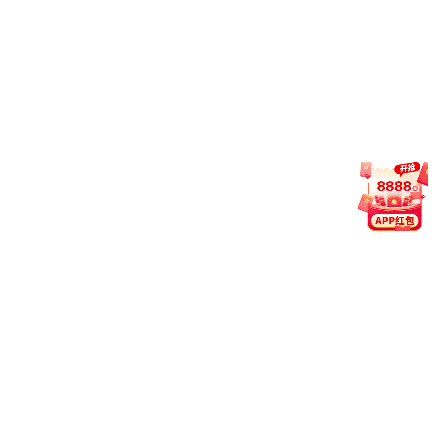
查设备兼容性。
6
如何联系客服？支持哪些语言？
我们提供 7×24 小时在线服务，支持中文、英文、马来语
三语交流。您可通过官网 Live Chat、Telegram 或
WhatsApp 快速联系人工客服。
用户评分
4.9 / 5.0
200 万+ 次下载