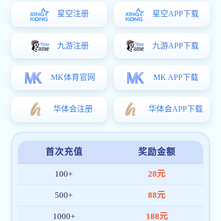
APP、PC 和移动网页端。在东南亚、中东、欧洲等区域建立
了本地化技术与客服团队，确保每位用户都能获得便捷、可
靠的服务体验。
截至目前，线上买球首页 已拥有超
100 万+
注册用户，服务
网络覆盖十余国家与地区，日均访问量持续增长，深受广大
体育爱好者喜爱。
我们将继续秉持“
技术创新、用户至上、安全高效
”的理念，
持续优化产品架构与内容体验，致力于成为全球领先的线上
买球官网(中国)官方网站平台。