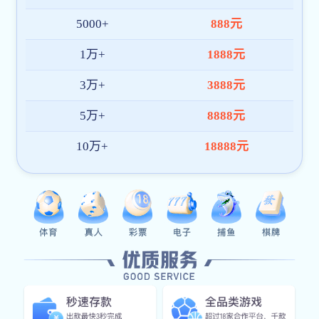
线上买球首页全站App