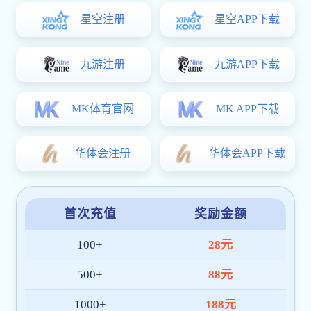
APP、PC 和移动网页端。在东南亚、中东、欧洲等区域建立
了本地化技术与客服团队，确保每位用户都能获得便捷、可
靠的服务体验。
截至目前，线上买球首页 已拥有超
100 万+
注册用户，服务
网络覆盖十余国家与地区，日均访问量持续增长，深受广大
体育爱好者喜爱。
我们将继续秉持“
技术创新、用户至上、安全高效
”的理念，
持续优化产品架构与内容体验，致力于成为全球领先的线上
买球官网(中国)官方网站平台。