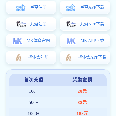
APP、PC 和移动网页端。在东南亚、中东、欧洲等区域建立
了本地化技术与客服团队，确保每位用户都能获得便捷、可
靠的服务体验。
截至目前，线上买球首页 已拥有超
100 万+
注册用户，服务
网络覆盖十余国家与地区，日均访问量持续增长，深受广大
体育爱好者喜爱。
我们将继续秉持“
技术创新、用户至上、安全高效
”的理念，
持续优化产品架构与内容体验，致力于成为全球领先的线上
买球官网(中国)官方网站平台。