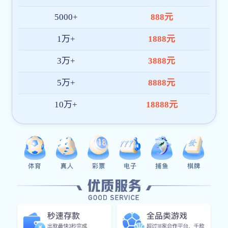
线上买球首页全站App