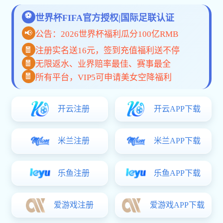
下载APP
线上买球首页公司简介
线上买球首页
是一家面向全球市场的综合体育赛事直播与数
据服务平台，专注于为体育迷打造高品质的数字化观赛体
验。我们整合
高清赛事直播、数据分析、多终端同步
等核心
功能，为用户提供一站式的线上买球官网(中国)官方网站服
务。
平台通过多项国际安全认证，系统架构稳定高效，全面适配