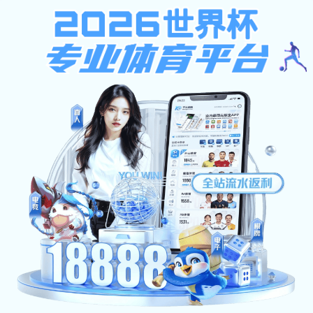
注册入口
线上买球首页
· 体育观看更
便捷
连接你的赛事视野，打造球迷专属的数字主场。
线上买球
首页网页版
提供多终端支持、高清视频、 实时比分与赛事
推荐，让你随时随地畅享体育内容。
网页端入口