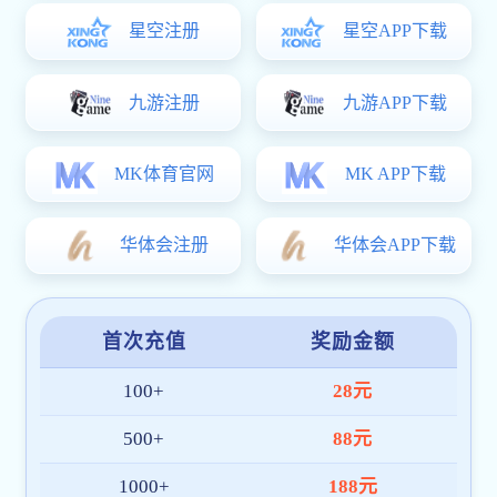
APP、PC 和移动网页端。在东南亚、中东、欧洲等区域建立
了本地化技术与客服团队，确保每位用户都能获得便捷、可
靠的服务体验。
截至目前，线上买球首页 已拥有超
100 万+
注册用户，服务
网络覆盖十余国家与地区，日均访问量持续增长，深受广大
体育爱好者喜爱。
我们将继续秉持“
技术创新、用户至上、安全高效
”的理念，
持续优化产品架构与内容体验，致力于成为全球领先的线上
买球官网(中国)官方网站平台。