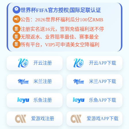
下载APP
线上买球首页公司简介
线上买球首页
是一家面向全球市场的综合体育赛事直播与数
据服务平台，专注于为体育迷打造高品质的数字化观赛体
验。我们整合
高清赛事直播、数据分析、多终端同步
等核心
功能，为用户提供一站式的线上买球官网(中国)官方网站服
务。
平台通过多项国际安全认证，系统架构稳定高效，全面适配