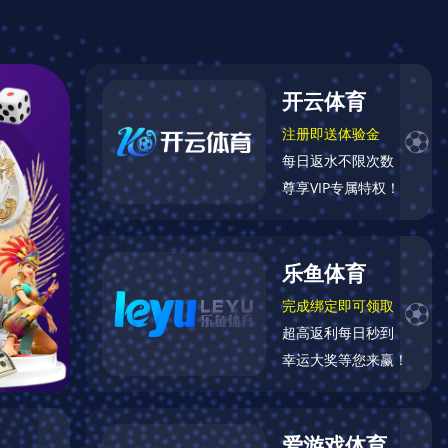
App
公司
体育
注册入口
简介
快讯
更便捷
支持、高清视频、 实时比