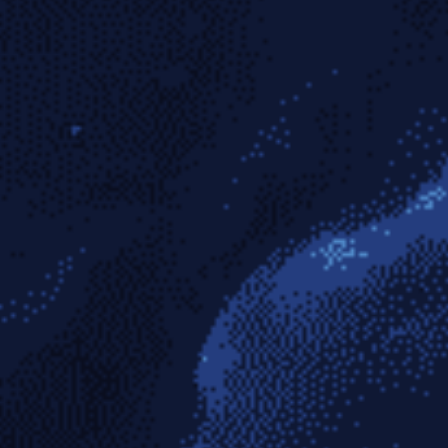
伦
北
敦
京
新
加
坡
巴
西