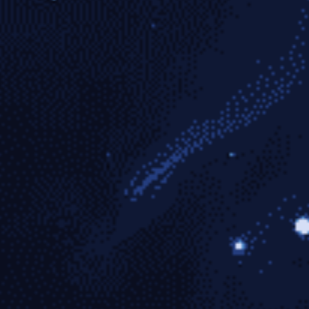
依托线上买球