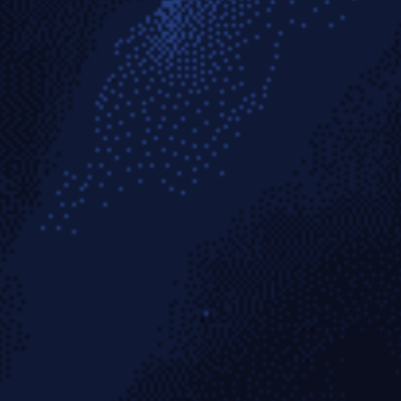
线上买球首页网络化安全体
网(中国)官方网站平台架构，实现用户与数据全链路防护，构
身份验证
网络防
登录、行为识
WAF规则、
、设备绑定
别、服务稳
安全核心