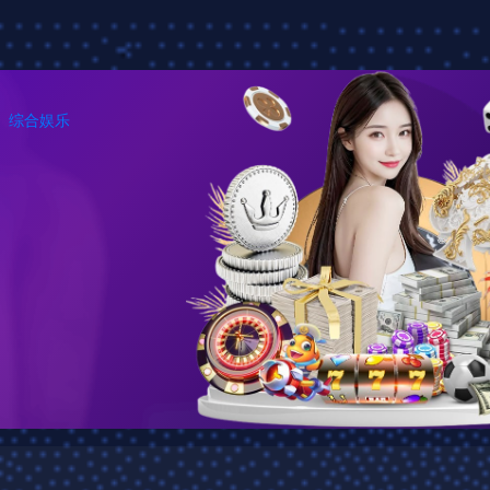
买球首页
· 体育观看
球迷专属的数字主场。
线上买球首页网页版
提供多终端
分与赛事推荐，让你随时随地畅享体育内容。
网页端入口
下载APP