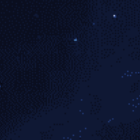
洛
杉
矶