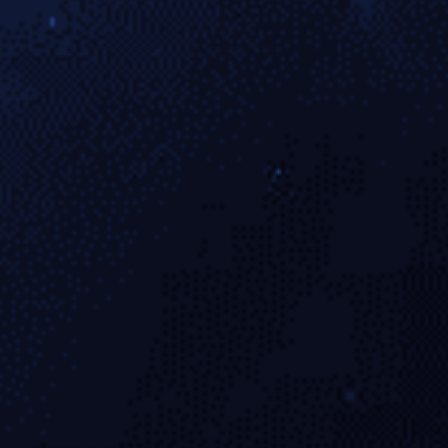
系
建系统级安全网。
护
异常流量识
定性保障