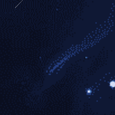
依托线上买球