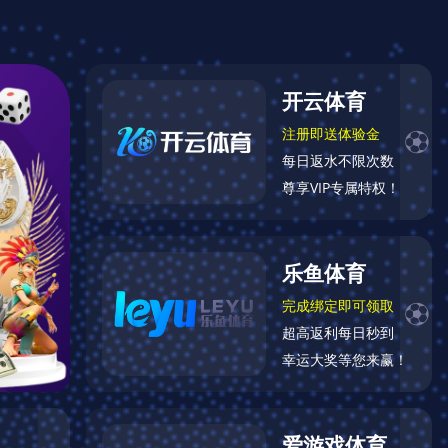
App
公司
体育
注册入口
简介
快讯
更便捷
支持、高清视频、 实时比