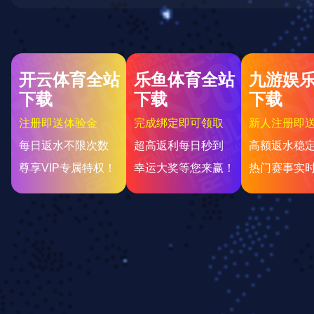
喜爱。
我们将继续秉持“
技术创新、用户至
国)官方网站平台。