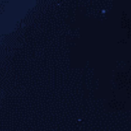
数据加密
行为审
密、权限分级、
关键操作日志
存储隔离
踪、风险溯
新手上路 · 常见问题流程解答
看赛事，常见使用疑问一次解答，助你快速上手 线上买球首页 体
号、验证码与登录密码即可完成注册。注册成功后，即可开启完整体