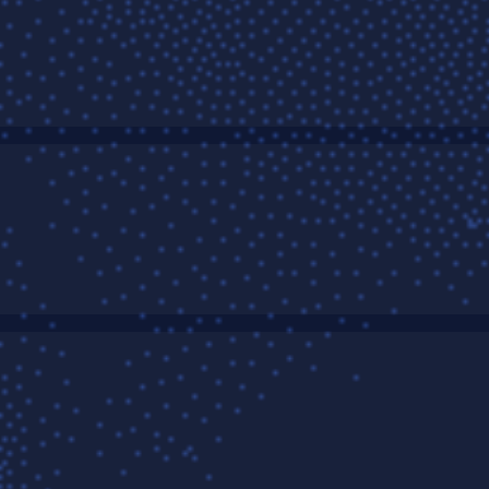
线上买球首页公司简介
的综合体育赛事直播与数据服务平台，专注于为体育迷打造
同步
等核心功能，为用户提供一站式的线上买球官网(中国)
构稳定高效，全面适配 APP、PC 和移动网页端。在东南
获得便捷、可靠的服务体验。
100 万+
注册用户，服务网络覆盖十余国家与地区，日均访