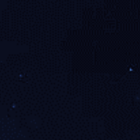
计
、行为追
源支持
育直播平台。
育赛事直播体验。