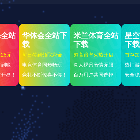
上、安全高效
”的理念，持续优化产品架构与内容体验，致力