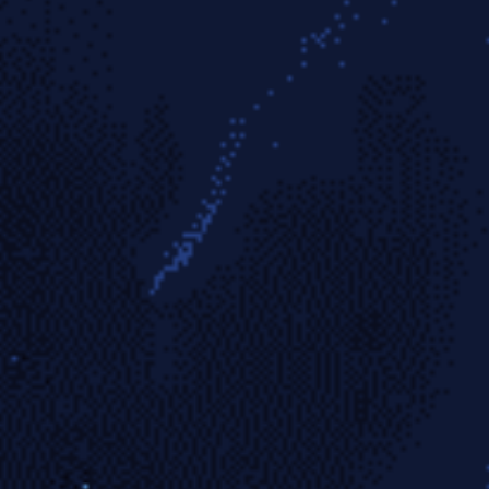
线上买球首页全站App
我们推出的原生应用覆盖体育、电竞等热门内容，
支持赛事查看、数据浏览与多端同步，结合高清直
播与智能提醒，为用户带来高效、流畅的体验。