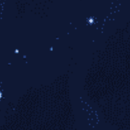
醒，助您快速掌握赛场动向。
问限制，保障数据
加载更顺畅
平台信号热力地图概览
首页的数据分布模型，模拟全球用户访问密度，直观展现不同区