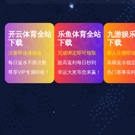
喜爱。
我们将继续秉持“
技术创新、用户至
国)官方网站平台。