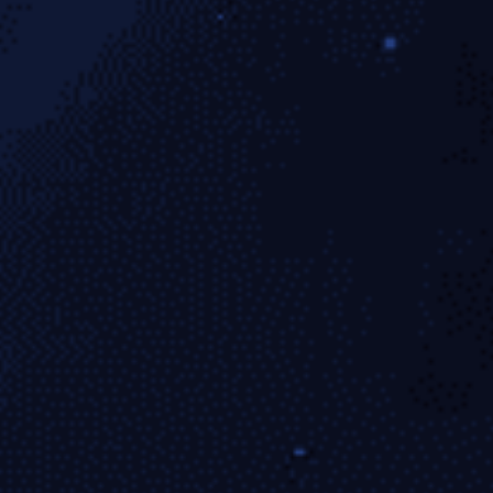
数据加密
行为审
密、权限分级、
关键操作日志
存储隔离
踪、风险溯
新手上路 · 常见问题流程解答
看赛事，常见使用疑问一次解答，助你快速上手 线上买球首页 体
号、验证码与登录密码即可完成注册。注册成功后，即可开启完整体