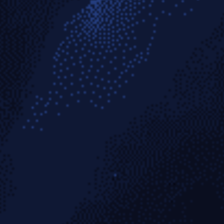
线上买球首页网络化安全体
网(中国)官方网站平台架构，实现用户与数据全链路防护，构
身份验证
网络防
登录、行为识
WAF规则、
、设备绑定
别、服务稳
安全核心