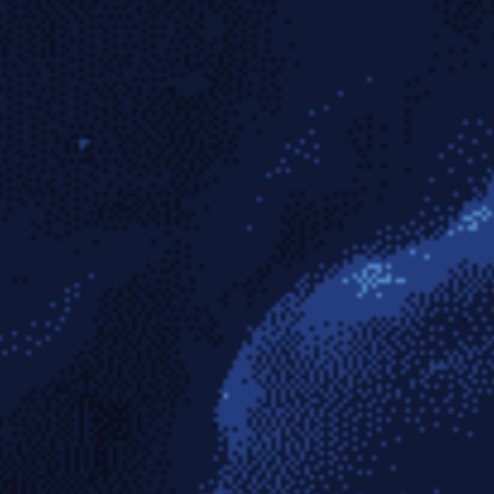
伦
北
敦
京
新
加
坡
巴
西