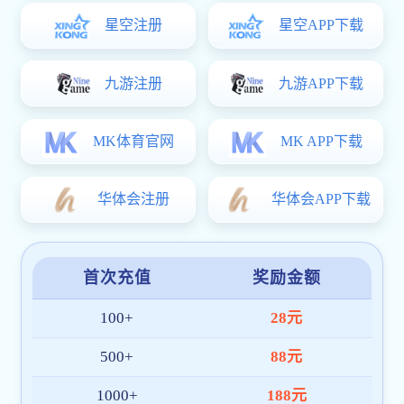
首页
体育快讯
正文
本文将对阿根廷足协主席因涉嫌巨额贪腐被刑事诉讼并限制
出境的事件进行深入探讨。首先，我们将概述事件的背景及
其引发的广泛关注，然后分析此事件对阿根廷足球界的影
响，接着讨论公众舆论和媒体反应，最后探讨这一事件可能
带来的法律后果和未来发展。通过这些方面的阐述，我们希
望能够全面理解事件背后的复杂性以及对整个足球生态系统
的潜在影响。
1、事件背景与发展
阿根廷足协主席近年来在国际足球界颇受争议，而此次因涉
嫌巨额贪腐被刑事诉讼则是其职业生涯中的重大转折点。根
据报道，他被指控利用职务之便，通过不正当手段获取了巨
额资金，这不仅涉及到个人利益，还有可能影响到整个阿根