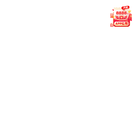
同时也反映了整体管理体系亟需改进。在当今社会，对于体
育行业而言，提高透明度与规范性已成为必然趋势，只有这
样才能重塑公众信任，让运动回归本质，即公平竞争与团结
合作。
This incident serves as a pivotal moment for the future
of Argentine football, highlighting the need for greater
accountability within sports organizations globally. As
stakeholders look to reform and improve governance
structures, it is hoped that this situation will ultimately
lead to a more robust and ethical sporting
environment.
分享到：