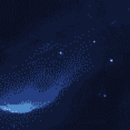
议，是管理层需要认真考虑
与此同时，各种媒体报道和
可能加剧板凳深度不足等问
有助于缓解这种舆论压力，
此外，还需关注粉丝对于未
新的看点，以赢得更多关注
与抵制，从而阻碍俱乐部长
总结：
综合来看，麦卡利斯特状态
环节都充满挑战。而成功解
保最终做出的每一个决定都是
Total, 在这个瞬息万
益，通过科学合理的方法来