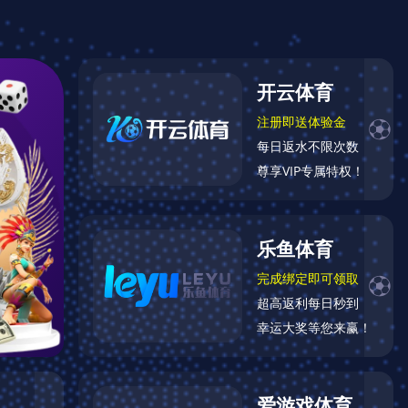
App
公司
体育
注册入口
简介
快讯
更便捷
支持、高清视频、 实时比