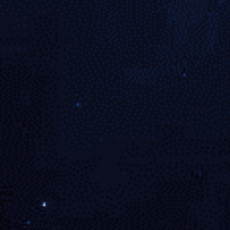
2026-06-06
伊森签下五年8150万合同最后
近日，伊森与其所在球队达成了一份为期
2026-07-27
莫德里奇续约米兰的可能性增大
随着足球转会市场的不断变化，许多球
2026-06-20
国安前锋张玉宁因家中喜事缺阵
国安前锋张玉宁因家中喜事缺阵，近期
2026-06-11