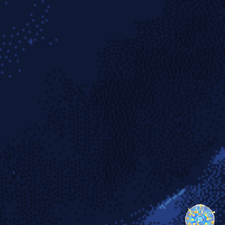
星球员，麦卡利斯特经常成为
复到巅峰水平。
果继续保留这位年轻才俊，但
估他的市场价值以及未来可能
不仅可以为俱乐部带来可观的
力的新鲜血液，为球队注入活
错失培养潜力股的重要机会，