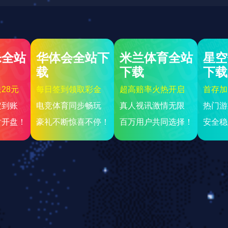
文
状态下滑对利物浦足球俱乐部出售决策所带来的重大考量与挑战
浦的重要性，接着分析了其状态下滑的原因以及对球队整体表现
未来发展四个方面深入探讨这一问题。通过全面的分析，旨在揭
决策，以及此决策背后潜藏的风险和机遇。
状态下滑原因
有潜力的中场球员，在加盟利物浦初期曾展现出出色的竞技状态
发了外界对他状态下滑原因的广泛讨论。一方面，伤病困扰是导
法保持最佳状态，从而影响到比赛中的发挥。
变化也对麦卡利斯特产生了一定影响。在克洛普战术调整后，他
，随着竞争对手实力增强，他在场上的压力倍增，也间接导致了