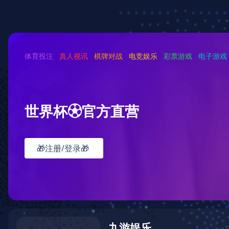
线上
连接你的赛事视野，打造