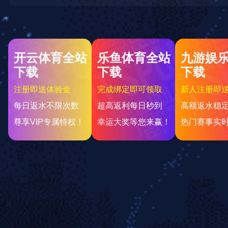
首页
体育快讯
正
本文将探讨麦卡利斯特近期
斯特的职业生涯及其在利物
益、团队建设、球迷反应和
如何做出理智且有效的出售
1、麦卡利斯特
麦卡利斯特作为一名年轻而
现了一定程度的波动，这引
之一。多次小伤病使得他无
另一方面，球队战术体系的
应过程并非一帆风顺。此外
态波动。