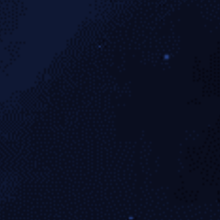
调…
进
对性训练显得尤为重要。阿特金...