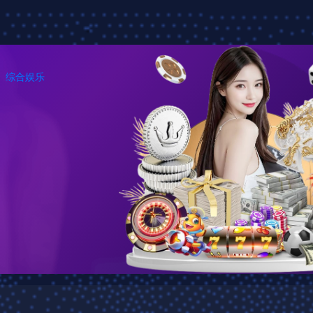
买球首页
· 体育观看
球迷专属的数字主场。
线上买球首页网页版
提供多终端
分与赛事推荐，让你随时随地畅享体育内容。
网页端入口
下载APP