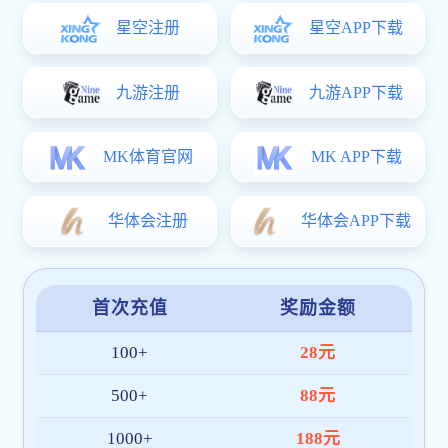
APP、PC 和移动网页端。在东南亚、中东、欧洲等区域建立
了本地化技术与客服团队，确保每位用户都能获得便捷、可
靠的服务体验。
截至目前，线上买球首页 已拥有超
100 万+
注册用户，服务
网络覆盖十余国家与地区，日均访问量持续增长，深受广大
体育爱好者喜爱。
我们将继续秉持“
技术创新、用户至上、安全高效
”的理念，
持续优化产品架构与内容体验，致力于成为全球领先的线上
买球官网(中国)官方网站平台。