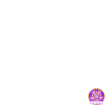
身份验证
网络防护
多因子登录、行为识
WAF规则、异常流量识
别、设备绑定
别、服务稳定性保障
安全核心
数据加密
行为审计
字段加密、权限分级、
关键操作日志、行为追
存储隔离
踪、风险溯源支持