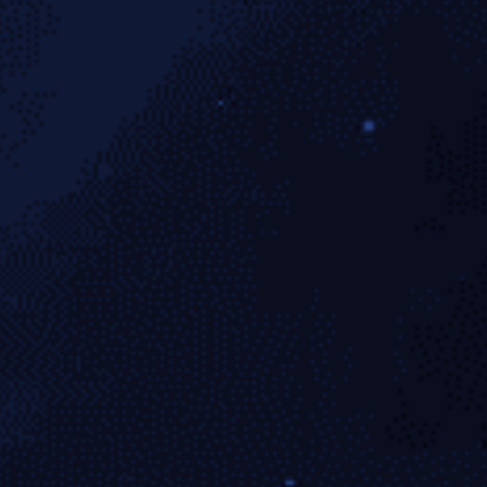
因…
转
断阿利松·桑托斯的转会事件...