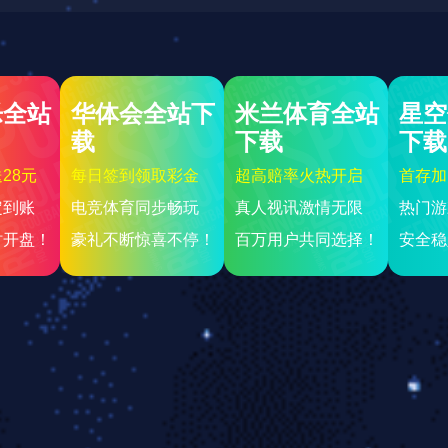
文
员的负荷管理成为了一个备受关注的话题。近日，前NBA球员
为这种现象显得不够职业且有些尴尬。他指出，在竞技体育中，
场时间或选择缺席来保护自己。本文将从四个方面深入探讨这一
球迷和赞助商影响，以及行业未来的发展方向。从而揭示帕里什
的关系
运动员表现直接挂钩。高额合同不仅是对其能力的认可，同时也
身作则，为球队和粉丝提供更多支持和努力。然而，当他们因负
负责任的感觉。
高薪球员在赛季中的表现会影响整个队伍的士气与成绩。当这些
绩下滑，也可能让信任他们的队友感到失望。这种情况下，是否