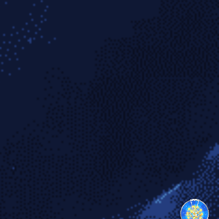
个人技术水平的代表，更是团
且认真思考如何平衡个人健康
些高薪球员利用这个策略实际
的观赏性，也降低了运动员自
导致状态下降。而一些年轻球
理这一概念，使其更具科学性
上的态度，而不是通过减少出