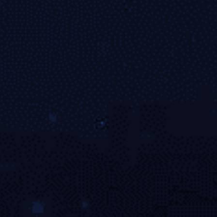
被
腐被刑事诉讼并限制出境的事...
命
年来备受期待，但近期状态低迷引...
此前
竞争愈演愈烈，尤其是在引进高水...