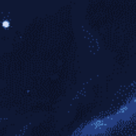
助商影响
间的一场较量，更是无数热情观众共同享受的一项娱乐活动。当
感到失望。这些支持者花费金钱购买门票，希望看到心目中的明
自然会产生不满情绪。
高薪球员通常也是品牌代言人，他们出色表现带来的曝光率对于
影响到品牌宣传效果。而品牌投资于大牌运动员，是看重他们能
实现，那无疑是一种资源浪费。
生态，高薪球员需要更加谨慎地考虑自己的出场决策，以避免对
为合理的人事安排，以确保最佳竞技状态能够得到充分发挥，实
发展方向
挑战，我们需展望未来的发展方向。一方面，各个联盟和俱乐部