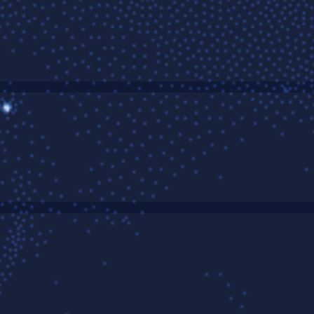
高薪球员的负荷管理是否显得不
2026-06-01 22:38
阅读 79 次