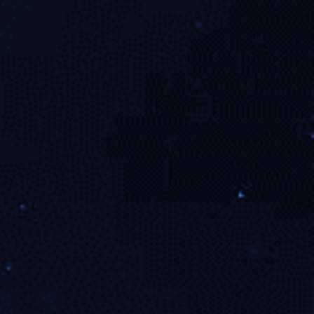
下一篇
斯内德回忆欧冠决赛前巴洛特利愤