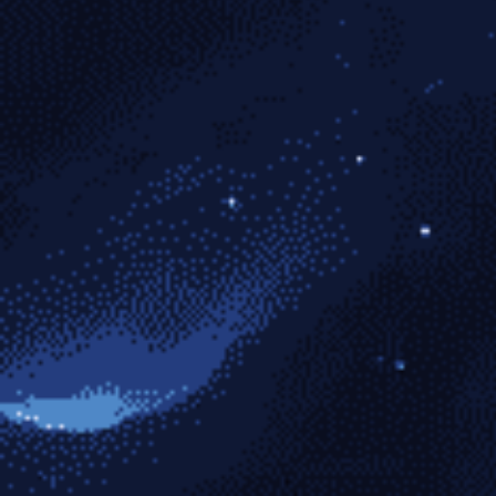
且可行的休息政策。这包括
时，也要注重培养年轻人才
另一方面，提高公众意识也是
关注运动本质，让每位参与
职业运动充满尊重，对每位
总之，要解决目前存在的问
展环境。在这个过程中，每
总结：
综上所述，帕里什针对高薪
卓越技艺，还需承担相应责
同时，有效且合理地进行负
最后，在未来发展过程中，
才能迎来更加辉煌灿烂的新