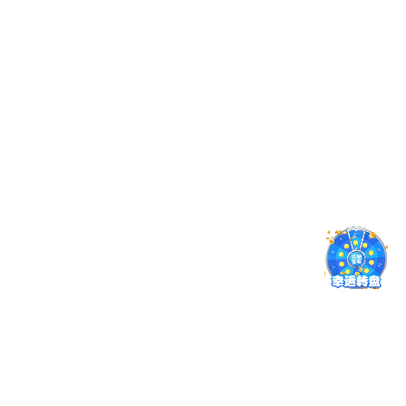
来寻求得分机会。然而，由于面对的是以外线制胜为主导战
术体系的火箭，这一策略并未取得预期效果。在很多情况
下，森林狼无法有效限制对手外线射手，从而导致比分落
后。
相较而言，火箭队则充分发挥了自己的特色，他们主动推进
快攻，通过快速传导球寻找最佳投篮时机。此外，在挡拆配
合上也做得相当到位，使得杜兰特能够获得更多空位投篮机
会。这种流畅且富有节奏感的进攻方式，使得他们能够不断
扩大领先优势。
总结来看，两支球队虽然都有各自优劣势，但最终形成明显
差距的是火箭整体战术执行上的成熟与果断，而森林狼则需
要进一步优化自己的进攻体系，以提升竞争力。
4、未来展望与挑战