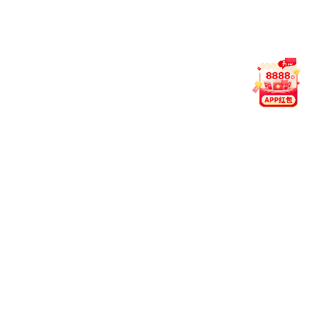
This article has analyzed the recent match between the
Timberwolves and the Rockets, highlighting both
individual performances and team strategies. Although
Shingun demonstrated incredible effort, ultimately, it
was Durant's dominance that secured victory for
Houston. The game underscored the importance of
star players in critical moments and offered insights
into tactical execution.
The future outlook for both teams remains optimistic
yet challenging. With adjustments and improvements,
each side has the potential to enhance their
performance as they navigate through the season. The
journey ahead is filled with opportunities for growth
and success, making every game a crucial step towards
their respective goals.