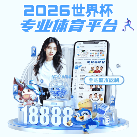
注册入口
线上买球首页
· 体育观看更
便捷
连接你的赛事视野，打造球迷专属的数字主场。
线上买球
首页网页版
提供多终端支持、高清视频、 实时比分与赛事
推荐，让你随时随地畅享体育内容。
网页端入口