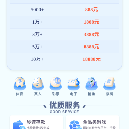
仅是一位优秀的教练，更是他职业生涯中的指导者。在比赛
期间，两人频繁交流战术思路，使得博尼能够更精准地理解
自己的角色定位。
此外，信任还体现在训练场上。当队伍面临困难时，齐沃总
会给予球员们充分的鼓励和支持，让他们不再畏惧挑战。正
因如此，博尼能在高压环境下保持冷静，为球队贡献出色表
现。他认为这种相互支持是成功的重要基础，也是他期待在
美好赛季中发光发热的重要原因之一。
这种信任关系不仅限于场内，还延伸到了场外。齐沃常常关
心每位球员的心理状态，通过谈心帮助他们释放压力。这让
博尼倍感珍惜，他觉得这样的氛围令自己更加专注于训练和
比赛，也更加愿意为球队付出努力。最终，这种积极的互动
使得整个团队凝聚力增强，为接下来的赛季奠定了坚实基
础。